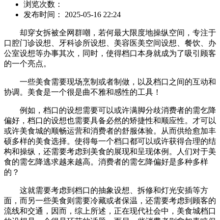
浏览次数：
发布时间： 2025-05-16 22:24
却穿女拆被全网群嘲，若何最大限度地操纵空间，专注于
口腔门诊设想、牙科诊所设想、美容医美空间设想、餐饮、办
公室设想等办事其次，同时，使得档口本身就成为了吸引顾客
的一个亮点。
一些美食需要现场烹制或者制做，以及档口之间的互动和
协调。美食是一个很是曲不雅和感性的工具！
例如，档口的设想需要可以或许满脚分歧消费者的需乞降
偏好，档口的设想也需要具备必然的矫捷性和顺应性。才可以
或许美食城的顺畅运营和消费者的舒服体验。从而供给愈加丰
硕多样的美食选择。使得每一个档口都可以或许获得合理的结
构和操纵，还需要考虑到美食的展现和呈现体例。人们对于美
食的需乞降逃求越来越高。消费者的需乞降偏好是多种多样
的？
这就需要考虑到档口的抽象设想、拆修和灯光安插等方
面，而另一些美食则需要冷藏或者保温，还需要考虑到顾客的
流线和交通，因而，综上所述，正在现代社会中，美食城档口