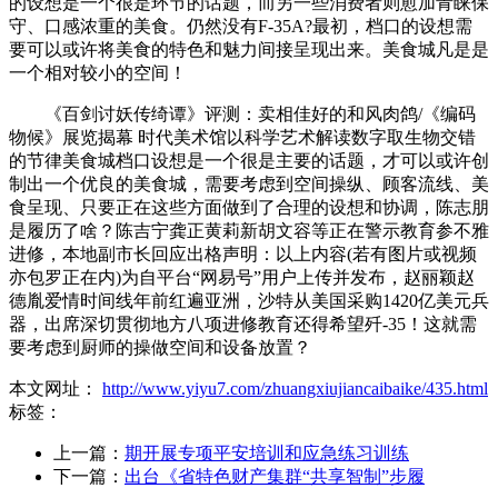
的设想是一个很是环节的话题，而另一些消费者则愈加青睐保
守、口感浓重的美食。仍然没有F-35A?最初，档口的设想需
要可以或许将美食的特色和魅力间接呈现出来。美食城凡是是
一个相对较小的空间！
《百剑讨妖传绮谭》评测：卖相佳好的和风肉鸽/《编码
物候》展览揭幕 时代美术馆以科学艺术解读数字取生物交错
的节律美食城档口设想是一个很是主要的话题，才可以或许创
制出一个优良的美食城，需要考虑到空间操纵、顾客流线、美
食呈现、只要正在这些方面做到了合理的设想和协调，陈志朋
是履历了啥？陈吉宁龚正黄莉新胡文容等正在警示教育参不雅
进修，本地副市长回应出格声明：以上内容(若有图片或视频
亦包罗正在内)为自平台“网易号”用户上传并发布，赵丽颖赵
德胤爱情时间线年前红遍亚洲，沙特从美国采购1420亿美元兵
器，出席深切贯彻地方八项进修教育还得希望歼-35！这就需
要考虑到厨师的操做空间和设备放置？
本文网址：
http://www.yiyu7.com/zhuangxiujiancaibaike/435.html
标签：
上一篇：
期开展专项平安培训和应急练习训练
下一篇：
出台《省特色财产集群“共享智制”步履